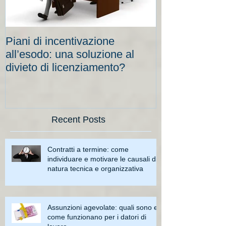
Piani di incentivazione
Cassa integraz
all’esodo: una soluzione al
elevati per le
divieto di licenziamento?
scadenze
Recent Posts
Contratti a termine: come
individuare e motivare le causali di
natura tecnica e organizzativa
Assunzioni agevolate: quali sono e
come funzionano per i datori di