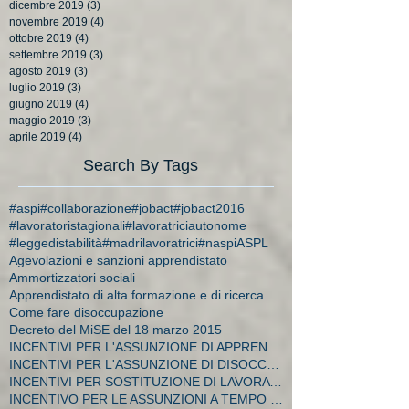
dicembre 2019
(3)
3 post
novembre 2019
(4)
4 post
ottobre 2019
(4)
4 post
settembre 2019
(3)
3 post
agosto 2019
(3)
3 post
luglio 2019
(3)
3 post
giugno 2019
(4)
4 post
maggio 2019
(3)
3 post
aprile 2019
(4)
4 post
Search By Tags
#aspi
#collaborazione
#jobact
#jobact2016
#lavoratoristagionali
#lavoratriciautonome
#leggedistabilità
#madrilavoratrici
#naspi
ASPL
Agevolazioni e sanzioni apprendistato
Ammortizzatori sociali
Apprendistato di alta formazione e di ricerca
Come fare disoccupazione
Decreto del MiSE del 18 marzo 2015
INCENTIVI PER L'ASSUNZIONE DI APPRENDISTI
INCENTIVI PER L'ASSUNZIONE DI DISOCCUPATI E CA
INCENTIVI PER SOSTITUZIONE DI LAVORATRICI IN MATER
INCENTIVO PER LE ASSUNZIONI A TEMPO INDETERMINATO