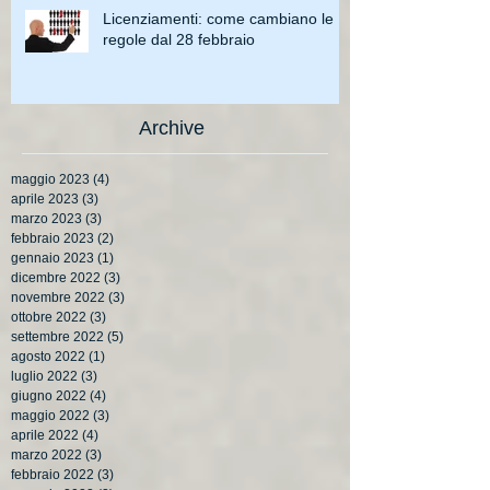
Licenziamenti: come cambiano le
regole dal 28 febbraio
Archive
maggio 2023
(4)
4 post
aprile 2023
(3)
3 post
marzo 2023
(3)
3 post
febbraio 2023
(2)
2 post
gennaio 2023
(1)
1 post
dicembre 2022
(3)
3 post
novembre 2022
(3)
3 post
ottobre 2022
(3)
3 post
settembre 2022
(5)
5 post
agosto 2022
(1)
1 post
luglio 2022
(3)
3 post
giugno 2022
(4)
4 post
maggio 2022
(3)
3 post
aprile 2022
(4)
4 post
marzo 2022
(3)
3 post
febbraio 2022
(3)
3 post