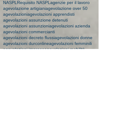
NASPL
Requisito NASPL
agenzie per il lavoro
agevolazione artigiani
agevolazione over 50
agevolazioni
agevolazioni apprendisti
agevolazioni assunzione detenuti
agevolazioni assunzioni
agevolazioni azienda
agevolazioni commercianti
agevolazioni decreto flussi
agevolazioni donne
agevolazioni durconline
agevolazioni femminili
agevolazioni imprese
agevolazioni mobilità
agevolazioni moblità
aiuti impresa
amministratore dipendente
ape donne 2018
apprendistato
apprendistato 2015
apprendistato agevolazioni
apprendistato contratto
apprendistato minori
apprendistato over 29
apprendistato professionalizzante
apprendisti over 30
art time
artigiane maternità
aspi
assegni 2016
assegni familiari a chi spettano
assegni familiari brescia
assegni familiari importi
assegni familiari novità 2015
assegni familiari studio bonesi
assegni maternità
assegni maternità Brescia