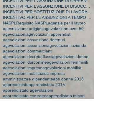
INCENTIVI PER L'ASSUNZIONE DI APPRENDISTI
INCENTIVI PER L'ASSUNZIONE DI DISOCCUPATI E CA
INCENTIVI PER SOSTITUZIONE DI LAVORATRICI IN MATER
INCENTIVO PER LE ASSUNZIONI A TEMPO INDETERMINATO
NASPL
Requisito NASPL
agenzie per il lavoro
agevolazione artigiani
agevolazione over 50
agevolazioni
agevolazioni apprendisti
agevolazioni assunzione detenuti
agevolazioni assunzioni
agevolazioni azienda
agevolazioni commercianti
agevolazioni decreto flussi
agevolazioni donne
agevolazioni durconline
agevolazioni femminili
agevolazioni imprese
agevolazioni mobilità
agevolazioni moblità
aiuti impresa
amministratore dipendente
ape donne 2018
apprendistato
apprendistato 2015
apprendistato agevolazioni
apprendistato contratto
apprendistato minori
apprendistato over 29
apprendistato professionalizzante
apprendisti over 30
art time
artigiane maternità
aspi
assegni 2016
assegni familiari a chi spettano
assegni familiari brescia