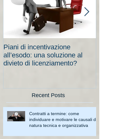
Piani di incentivazione
Cassa integraz
all’esodo: una soluzione al
elevati per le
divieto di licenziamento?
scadenze
Recent Posts
Contratti a termine: come
individuare e motivare le causali di
natura tecnica e organizzativa