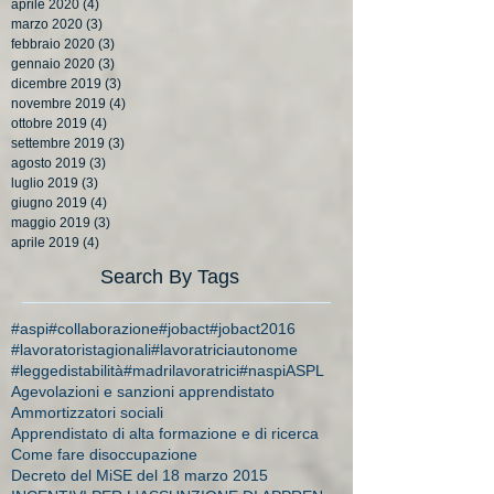
aprile 2020
(4)
4 post
marzo 2020
(3)
3 post
febbraio 2020
(3)
3 post
gennaio 2020
(3)
3 post
dicembre 2019
(3)
3 post
novembre 2019
(4)
4 post
ottobre 2019
(4)
4 post
settembre 2019
(3)
3 post
agosto 2019
(3)
3 post
luglio 2019
(3)
3 post
giugno 2019
(4)
4 post
maggio 2019
(3)
3 post
aprile 2019
(4)
4 post
Search By Tags
#aspi
#collaborazione
#jobact
#jobact2016
#lavoratoristagionali
#lavoratriciautonome
#leggedistabilità
#madrilavoratrici
#naspi
ASPL
Agevolazioni e sanzioni apprendistato
Ammortizzatori sociali
Apprendistato di alta formazione e di ricerca
Come fare disoccupazione
Decreto del MiSE del 18 marzo 2015