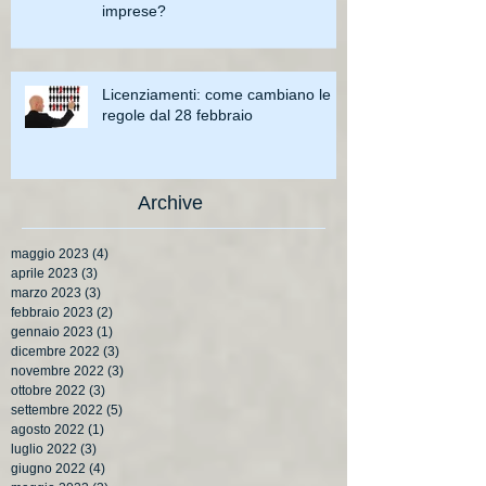
imprese?
Licenziamenti: come cambiano le
regole dal 28 febbraio
Archive
maggio 2023
(4)
4 post
aprile 2023
(3)
3 post
marzo 2023
(3)
3 post
febbraio 2023
(2)
2 post
gennaio 2023
(1)
1 post
dicembre 2022
(3)
3 post
novembre 2022
(3)
3 post
ottobre 2022
(3)
3 post
settembre 2022
(5)
5 post
agosto 2022
(1)
1 post
luglio 2022
(3)
3 post
giugno 2022
(4)
4 post