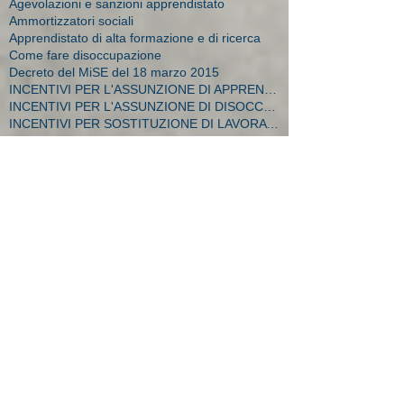
Agevolazioni e sanzioni apprendistato
Ammortizzatori sociali
Apprendistato di alta formazione e di ricerca
Come fare disoccupazione
Decreto del MiSE del 18 marzo 2015
INCENTIVI PER L'ASSUNZIONE DI APPRENDISTI
INCENTIVI PER L'ASSUNZIONE DI DISOCCUPATI E CA
INCENTIVI PER SOSTITUZIONE DI LAVORATRICI IN MATER
INCENTIVO PER LE ASSUNZIONI A TEMPO INDETERMINATO
NASPL
Requisito NASPL
agenzie per il lavoro
agevolazione artigiani
agevolazione over 50
agevolazioni
agevolazioni apprendisti
agevolazioni assunzione detenuti
agevolazioni assunzioni
agevolazioni azienda
agevolazioni commercianti
agevolazioni decreto flussi
agevolazioni donne
agevolazioni durconline
agevolazioni femminili
agevolazioni imprese
agevolazioni mobilità
agevolazioni moblità
aiuti impresa
amministratore dipendente
ape donne 2018
apprendistato
apprendistato 2015
apprendistato agevolazioni
apprendistato contratto
apprendistato minori
apprendistato over 29