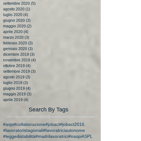
settembre 2020
(5)
5 post
agosto 2020
(1)
1 post
luglio 2020
(4)
4 post
giugno 2020
(3)
3 post
maggio 2020
(2)
2 post
aprile 2020
(4)
4 post
marzo 2020
(3)
3 post
febbraio 2020
(3)
3 post
gennaio 2020
(3)
3 post
dicembre 2019
(3)
3 post
novembre 2019
(4)
4 post
ottobre 2019
(4)
4 post
settembre 2019
(3)
3 post
agosto 2019
(3)
3 post
luglio 2019
(3)
3 post
giugno 2019
(4)
4 post
maggio 2019
(3)
3 post
aprile 2019
(4)
4 post
Search By Tags
#aspi
#collaborazione
#jobact
#jobact2016
#lavoratoristagionali
#lavoratriciautonome
#leggedistabilità
#madrilavoratrici
#naspi
ASPL