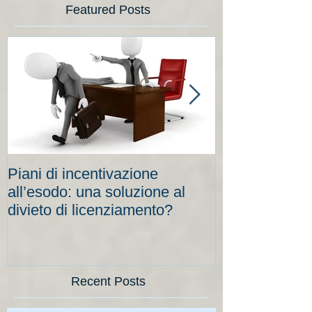
Featured Posts
Piani di incentivazione
Cassa integraz
all’esodo: una soluzione al
elevati per le
divieto di licenziamento?
scadenze
Recent Posts