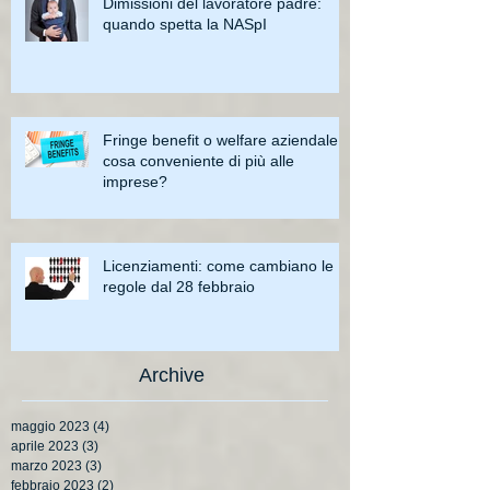
Dimissioni del lavoratore padre:
quando spetta la NASpI
Fringe benefit o welfare aziendale:
cosa conveniente di più alle
imprese?
Licenziamenti: come cambiano le
regole dal 28 febbraio
Archive
maggio 2023
(4)
4 post
aprile 2023
(3)
3 post
marzo 2023
(3)
3 post
febbraio 2023
(2)
2 post