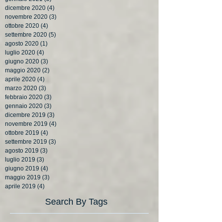
dicembre 2020
(4)
4 post
novembre 2020
(3)
3 post
ottobre 2020
(4)
4 post
settembre 2020
(5)
5 post
agosto 2020
(1)
1 post
luglio 2020
(4)
4 post
giugno 2020
(3)
3 post
maggio 2020
(2)
2 post
aprile 2020
(4)
4 post
marzo 2020
(3)
3 post
febbraio 2020
(3)
3 post
gennaio 2020
(3)
3 post
dicembre 2019
(3)
3 post
novembre 2019
(4)
4 post
ottobre 2019
(4)
4 post
settembre 2019
(3)
3 post
agosto 2019
(3)
3 post
luglio 2019
(3)
3 post
giugno 2019
(4)
4 post
maggio 2019
(3)
3 post
aprile 2019
(4)
4 post
Search By Tags