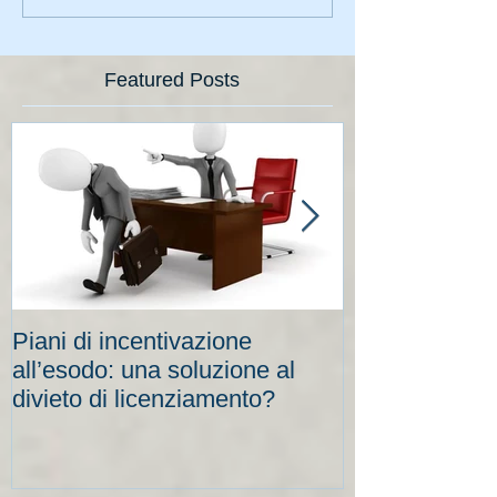
Featured Posts
Piani di incentivazione
Cassa integraz
all’esodo: una soluzione al
elevati per le
divieto di licenziamento?
scadenze