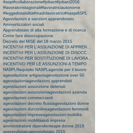
#aspi
#collaborazione
#jobact
#jobact2016
#lavoratoristagionali
#lavoratriciautonome
#leggedistabilità
#madrilavoratrici
#naspi
ASPL
Agevolazioni e sanzioni apprendistato
Ammortizzatori sociali
Apprendistato di alta formazione e di ricerca
Come fare disoccupazione
Decreto del MiSE del 18 marzo 2015
INCENTIVI PER L'ASSUNZIONE DI APPRENDISTI
INCENTIVI PER L'ASSUNZIONE DI DISOCCUPATI E CA
INCENTIVI PER SOSTITUZIONE DI LAVORATRICI IN MATER
INCENTIVO PER LE ASSUNZIONI A TEMPO INDETERMINATO
NASPL
Requisito NASPL
agenzie per il lavoro
agevolazione artigiani
agevolazione over 50
agevolazioni
agevolazioni apprendisti
agevolazioni assunzione detenuti
agevolazioni assunzioni
agevolazioni azienda
agevolazioni commercianti
agevolazioni decreto flussi
agevolazioni donne
agevolazioni durconline
agevolazioni femminili
agevolazioni imprese
agevolazioni mobilità
agevolazioni moblità
aiuti impresa
amministratore dipendente
ape donne 2018
apprendistato
apprendistato 2015