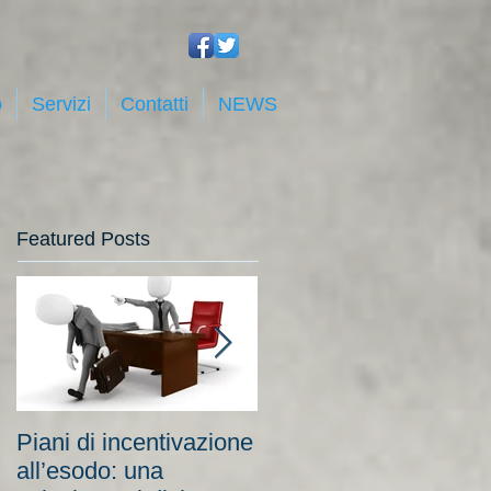
o
Servizi
Contatti
NEWS
Featured Posts
Piani di incentivazione
Cassa integrazione:
all’esodo: una
tra costi elevati per le