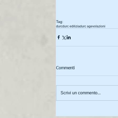
Tag:
durc
durc edilizia
durc agevolazioni
Commenti
Scrivi un commento...