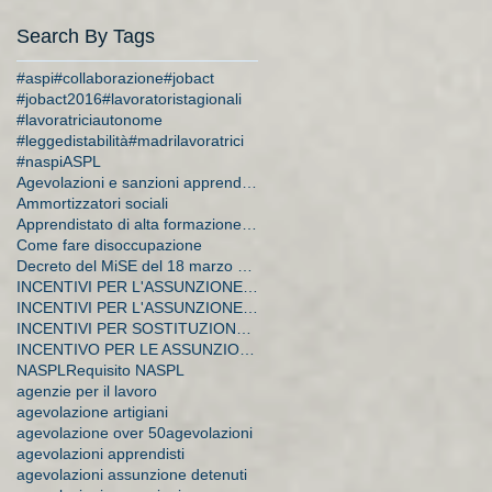
Search By Tags
#aspi
#collaborazione
#jobact
#jobact2016
#lavoratoristagionali
#lavoratriciautonome
#leggedistabilità
#madrilavoratrici
#naspi
ASPL
Agevolazioni e sanzioni apprendistato
Ammortizzatori sociali
Apprendistato di alta formazione e di ricerca
Come fare disoccupazione
Decreto del MiSE del 18 marzo 2015
INCENTIVI PER L'ASSUNZIONE DI APPRENDISTI
INCENTIVI PER L'ASSUNZIONE DI DISOCCUPATI E CA
INCENTIVI PER SOSTITUZIONE DI LAVORATRICI IN MATER
INCENTIVO PER LE ASSUNZIONI A TEMPO INDETERMINATO
NASPL
Requisito NASPL
agenzie per il lavoro
agevolazione artigiani
agevolazione over 50
agevolazioni
agevolazioni apprendisti
agevolazioni assunzione detenuti