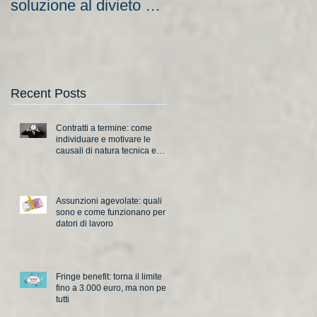
soluzione al divieto di
aziende e nuove
licenziamento?
scadenze
Recent Posts
Contratti a termine: come
individuare e motivare le
causali di natura tecnica e
organizzativa
Assunzioni agevolate: quali
sono e come funzionano per i
datori di lavoro
Fringe benefit: torna il limite
fino a 3.000 euro, ma non per
tutti