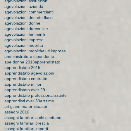
agevolazioni assunzioni
agevolazioni azienda
agevolazioni commercianti
agevolazioni decreto flussi
agevolazioni donne
agevolazioni durconline
agevolazioni femminili
agevolazioni imprese
agevolazioni mobilità
agevolazioni moblità
aiuti impresa
amministratore dipendente
ape donne 2018
apprendistato
apprendistato 2015
apprendistato agevolazioni
apprendistato contratto
apprendistato minori
apprendistato over 29
apprendistato professionalizzante
apprendisti over 30
art time
artigiane maternità
aspi
assegni 2016
assegni familiari a chi spettano
assegni familiari brescia
assegni familiari importi