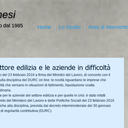
nesi
o dal 1985
Home
Lo Studio
Area di intervent
tore edilizia e le aziende in difficoltà
to del 23 febbraio 2016 a firma del Ministro del Lavoro, di concerto con il 
ulla disciplina del DURC on line: le novità riguardano le imprese che 
oltà che versano in situazioni di fallimento, liquidazione coatta 
dinaria.
er le aziende del settore edilizia e per quelle in crisi: è stato infatti 
creto del Ministero del Lavoro e delle Politiche Sociali del 23 febbraio 2016 
he alla disciplina, prevista dal decreto interministeriale del 30 gennaio 
di regolarità contributiva (DURC).