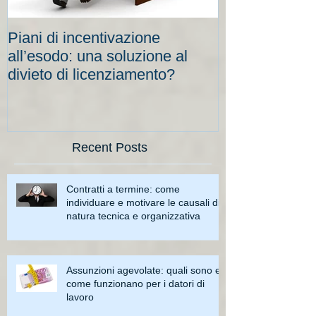
Piani di incentivazione
Cassa integraz
all’esodo: una soluzione al
elevati per le
divieto di licenziamento?
scadenze
Recent Posts
Contratti a termine: come
individuare e motivare le causali di
natura tecnica e organizzativa
Assunzioni agevolate: quali sono e
come funzionano per i datori di
lavoro