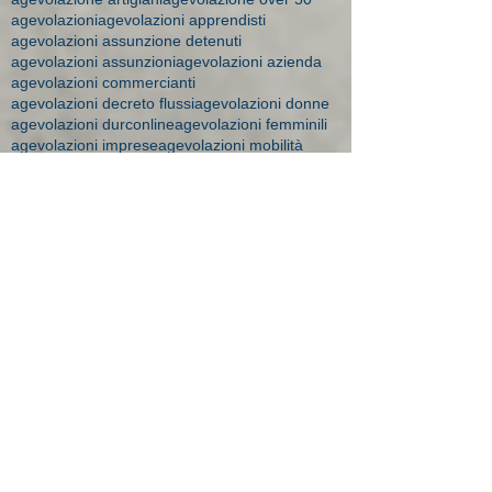
agevolazioni
agevolazioni apprendisti
agevolazioni assunzione detenuti
agevolazioni assunzioni
agevolazioni azienda
agevolazioni commercianti
agevolazioni decreto flussi
agevolazioni donne
agevolazioni durconline
agevolazioni femminili
agevolazioni imprese
agevolazioni mobilità
agevolazioni moblità
aiuti impresa
amministratore dipendente
ape donne 2018
apprendistato
apprendistato 2015
apprendistato agevolazioni
apprendistato contratto
apprendistato minori
apprendistato over 29
apprendistato professionalizzante
apprendisti over 30
art time
artigiane maternità
aspi
assegni 2016
assegni familiari a chi spettano
assegni familiari brescia
assegni familiari importi
assegni familiari novità 2015
assegni familiari studio bonesi
assegni maternità
assegni maternità Brescia
assegno
assegno bebè