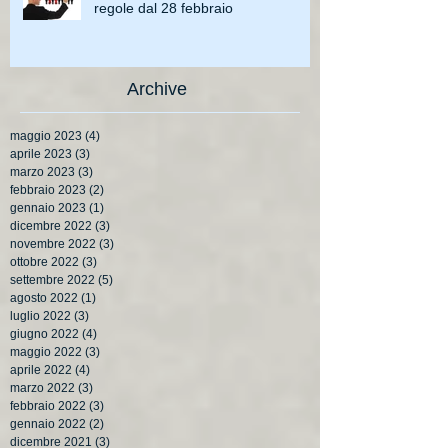
regole dal 28 febbraio
Archive
maggio 2023
(4)
4 post
aprile 2023
(3)
3 post
marzo 2023
(3)
3 post
febbraio 2023
(2)
2 post
gennaio 2023
(1)
1 post
dicembre 2022
(3)
3 post
novembre 2022
(3)
3 post
ottobre 2022
(3)
3 post
settembre 2022
(5)
5 post
agosto 2022
(1)
1 post
luglio 2022
(3)
3 post
giugno 2022
(4)
4 post
maggio 2022
(3)
3 post
aprile 2022
(4)
4 post
marzo 2022
(3)
3 post
febbraio 2022
(3)
3 post
gennaio 2022
(2)
2 post
dicembre 2021
(3)
3 post