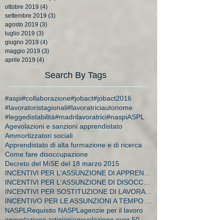
ottobre 2019
(4)
4 post
settembre 2019
(3)
3 post
agosto 2019
(3)
3 post
luglio 2019
(3)
3 post
giugno 2019
(4)
4 post
maggio 2019
(3)
3 post
aprile 2019
(4)
4 post
Search By Tags
#aspi
#collaborazione
#jobact
#jobact2016
#lavoratoristagionali
#lavoratriciautonome
#leggedistabilità
#madrilavoratrici
#naspi
ASPL
Agevolazioni e sanzioni apprendistato
Ammortizzatori sociali
Apprendistato di alta formazione e di ricerca
Come fare disoccupazione
Decreto del MiSE del 18 marzo 2015
INCENTIVI PER L'ASSUNZIONE DI APPRENDISTI
INCENTIVI PER L'ASSUNZIONE DI DISOCCUPATI E CA
INCENTIVI PER SOSTITUZIONE DI LAVORATRICI IN MATER
INCENTIVO PER LE ASSUNZIONI A TEMPO INDETERMINATO
NASPL
Requisito NASPL
agenzie per il lavoro
agevolazione artigiani
agevolazione over 50