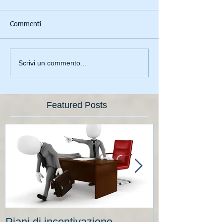
Commenti
Scrivi un commento...
Featured Posts
Piani di incentivazione
Cassa integraz