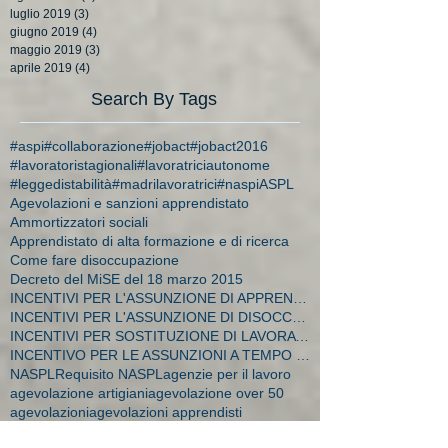
luglio 2019
(3)
3 post
giugno 2019
(4)
4 post
maggio 2019
(3)
3 post
aprile 2019
(4)
4 post
Search By Tags
#aspi
#collaborazione
#jobact
#jobact2016
#lavoratoristagionali
#lavoratriciautonome
#leggedistabilità
#madrilavoratrici
#naspi
ASPL
Agevolazioni e sanzioni apprendistato
Ammortizzatori sociali
Apprendistato di alta formazione e di ricerca
Come fare disoccupazione
Decreto del MiSE del 18 marzo 2015
INCENTIVI PER L'ASSUNZIONE DI APPRENDISTI
INCENTIVI PER L'ASSUNZIONE DI DISOCCUPATI E CA
INCENTIVI PER SOSTITUZIONE DI LAVORATRICI IN MATER
INCENTIVO PER LE ASSUNZIONI A TEMPO INDETERMINATO
NASPL
Requisito NASPL
agenzie per il lavoro
agevolazione artigiani
agevolazione over 50
agevolazioni
agevolazioni apprendisti
agevolazioni assunzione detenuti