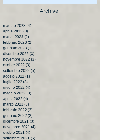
Archive
maggio 2023
(4)
4 post
aprile 2023
(3)
3 post
marzo 2023
(3)
3 post
febbraio 2023
(2)
2 post
gennaio 2023
(1)
1 post
dicembre 2022
(3)
3 post
novembre 2022
(3)
3 post
ottobre 2022
(3)
3 post
settembre 2022
(5)
5 post
agosto 2022
(1)
1 post
luglio 2022
(3)
3 post
giugno 2022
(4)
4 post
maggio 2022
(3)
3 post
aprile 2022
(4)
4 post
marzo 2022
(3)
3 post
febbraio 2022
(3)
3 post
gennaio 2022
(2)
2 post
dicembre 2021
(3)
3 post
novembre 2021
(4)
4 post
ottobre 2021
(4)
4 post
settembre 2021
(5)
5 post