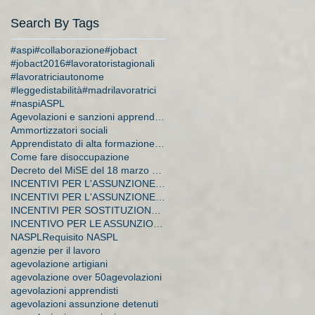
Search By Tags
#aspi
#collaborazione
#jobact
#jobact2016
#lavoratoristagionali
#lavoratriciautonome
#leggedistabilità
#madrilavoratrici
#naspi
ASPL
Agevolazioni e sanzioni apprendistato
Ammortizzatori sociali
Apprendistato di alta formazione e di ricerca
Come fare disoccupazione
Decreto del MiSE del 18 marzo 2015
INCENTIVI PER L'ASSUNZIONE DI APPRENDISTI
INCENTIVI PER L'ASSUNZIONE DI DISOCCUPATI E CA
INCENTIVI PER SOSTITUZIONE DI LAVORATRICI IN MATER
INCENTIVO PER LE ASSUNZIONI A TEMPO INDETERMINATO
NASPL
Requisito NASPL
agenzie per il lavoro
agevolazione artigiani
agevolazione over 50
agevolazioni
agevolazioni apprendisti
agevolazioni assunzione detenuti