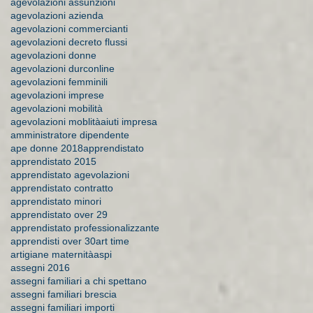
agevolazioni assunzioni
agevolazioni azienda
agevolazioni commercianti
agevolazioni decreto flussi
agevolazioni donne
agevolazioni durconline
agevolazioni femminili
agevolazioni imprese
agevolazioni mobilità
agevolazioni moblità
aiuti impresa
amministratore dipendente
ape donne 2018
apprendistato
apprendistato 2015
apprendistato agevolazioni
apprendistato contratto
apprendistato minori
apprendistato over 29
apprendistato professionalizzante
apprendisti over 30
art time
artigiane maternità
aspi
assegni 2016
assegni familiari a chi spettano
assegni familiari brescia
assegni familiari importi