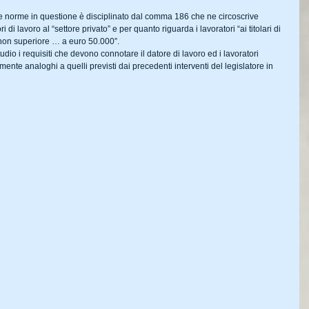
le norme in questione è disciplinato dal comma 186 che ne circoscrive 
i di lavoro al “settore privato” e per quanto riguarda i lavoratori “ai titolari di 
 non superiore … a euro 50.000”.
udio i requisiti che devono connotare il datore di lavoro ed i lavoratori 
ente analoghi a quelli previsti dai precedenti interventi del legislatore in 