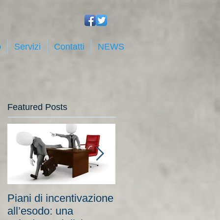
o
Servizi
Contatti
NEWS
Featured Posts
Piani di incentivazione
Cassa integrazione:
all’esodo: una
tra costi elevati per le