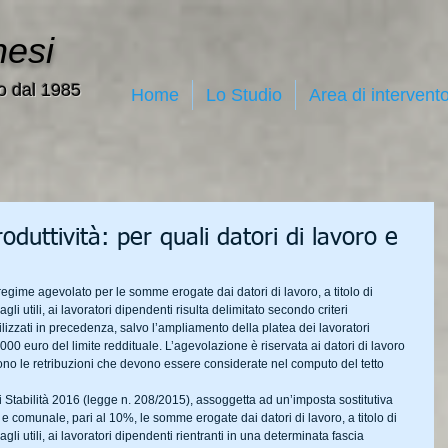
nesi
o dal 1985
Home
Lo Studio
Area di intervent
duttività: per quali datori di lavoro e
regime agevolato per le somme erogate dai datori di lavoro, a titolo di 
gli utili, ai lavoratori dipendenti risulta delimitato secondo criteri 
lizzati in precedenza, salvo l’ampliamento della platea dei lavoratori 
000 euro del limite reddituale. L’agevolazione è riservata ai datori di lavoro 
ono le retribuzioni che devono essere considerate nel computo del tetto 
i Stabilità 2016 (legge n. 208/2015), assoggetta ad un’imposta sostitutiva 
e comunale, pari al 10%, le somme erogate dai datori di lavoro, a titolo di 
gli utili, ai lavoratori dipendenti rientranti in una determinata fascia 