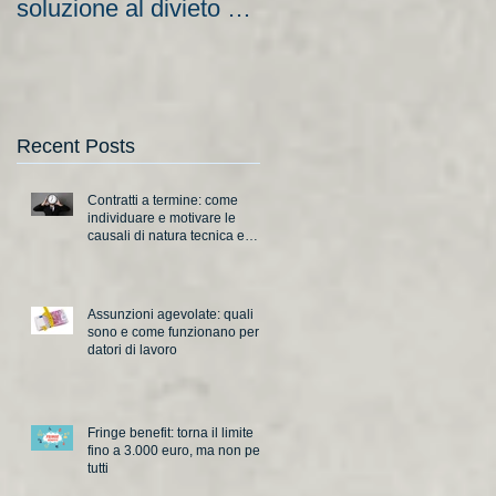
soluzione al divieto di
aziende e nuove
licenziamento?
scadenze
Recent Posts
Contratti a termine: come
individuare e motivare le
causali di natura tecnica e
organizzativa
Assunzioni agevolate: quali
sono e come funzionano per i
datori di lavoro
Fringe benefit: torna il limite
fino a 3.000 euro, ma non per
tutti