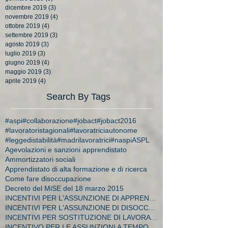
dicembre 2019
(3)
3 post
novembre 2019
(4)
4 post
ottobre 2019
(4)
4 post
settembre 2019
(3)
3 post
agosto 2019
(3)
3 post
luglio 2019
(3)
3 post
giugno 2019
(4)
4 post
maggio 2019
(3)
3 post
aprile 2019
(4)
4 post
Search By Tags
#aspi
#collaborazione
#jobact
#jobact2016
#lavoratoristagionali
#lavoratriciautonome
#leggedistabilità
#madrilavoratrici
#naspi
ASPL
Agevolazioni e sanzioni apprendistato
Ammortizzatori sociali
Apprendistato di alta formazione e di ricerca
Come fare disoccupazione
Decreto del MiSE del 18 marzo 2015
INCENTIVI PER L'ASSUNZIONE DI APPRENDISTI
INCENTIVI PER L'ASSUNZIONE DI DISOCCUPATI E CA
INCENTIVI PER SOSTITUZIONE DI LAVORATRICI IN MATER
INCENTIVO PER LE ASSUNZIONI A TEMPO INDETERMINATO