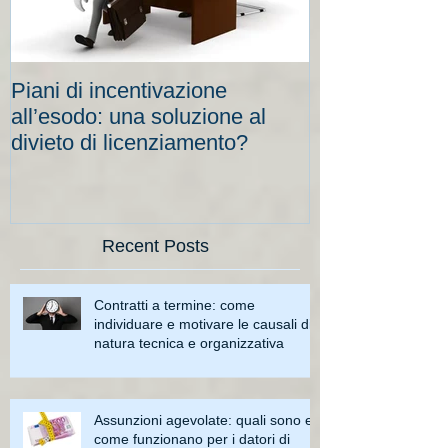
Piani di incentivazione
Cassa integraz
all’esodo: una soluzione al
elevati per le
divieto di licenziamento?
scadenze
Recent Posts
Contratti a termine: come
individuare e motivare le causali di
natura tecnica e organizzativa
Assunzioni agevolate: quali sono e
come funzionano per i datori di