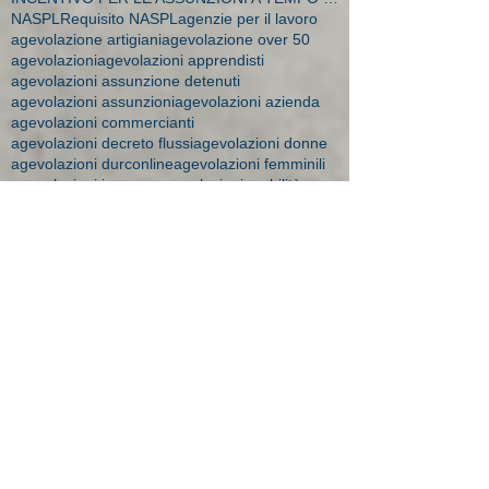
NASPL
Requisito NASPL
agenzie per il lavoro
agevolazione artigiani
agevolazione over 50
agevolazioni
agevolazioni apprendisti
agevolazioni assunzione detenuti
agevolazioni assunzioni
agevolazioni azienda
agevolazioni commercianti
agevolazioni decreto flussi
agevolazioni donne
agevolazioni durconline
agevolazioni femminili
agevolazioni imprese
agevolazioni mobilità
agevolazioni moblità
aiuti impresa
amministratore dipendente
ape donne 2018
apprendistato
apprendistato 2015
apprendistato agevolazioni
apprendistato contratto
apprendistato minori
apprendistato over 29
apprendistato professionalizzante
apprendisti over 30
art time
artigiane maternità
aspi
assegni 2016
assegni familiari a chi spettano
assegni familiari brescia
assegni familiari importi
assegni familiari novità 2015
assegni familiari studio bonesi