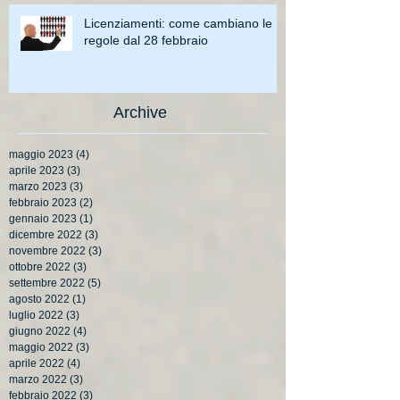
Licenziamenti: come cambiano le
regole dal 28 febbraio
Archive
maggio 2023
(4)
4 post
aprile 2023
(3)
3 post
marzo 2023
(3)
3 post
febbraio 2023
(2)
2 post
gennaio 2023
(1)
1 post
dicembre 2022
(3)
3 post
novembre 2022
(3)
3 post
ottobre 2022
(3)
3 post
settembre 2022
(5)
5 post
agosto 2022
(1)
1 post
luglio 2022
(3)
3 post
giugno 2022
(4)
4 post
maggio 2022
(3)
3 post
aprile 2022
(4)
4 post
marzo 2022
(3)
3 post
febbraio 2022
(3)
3 post