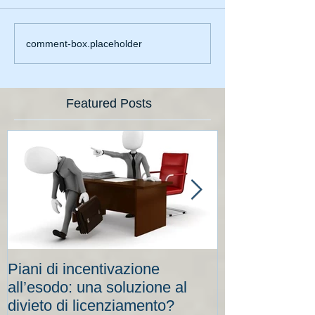
comment-box.placeholder
Featured Posts
Piani di incentivazione
Cassa integraz
all’esodo: una soluzione al
elevati per le
divieto di licenziamento?
scadenze