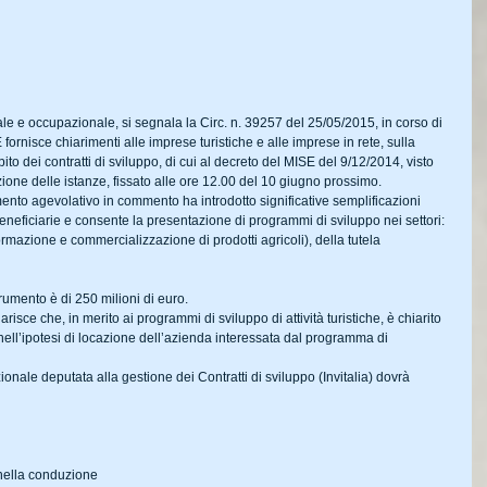
ale e occupazionale, si segnala la Circ. n. 39257 del 25/05/2015, in corso di 
fornisce chiarimenti alle imprese turistiche e alle imprese in rete, sulla 
o dei contratti di sviluppo, di cui al decreto del MISE del 9/12/2014, visto 
ione delle istanze, fissato alle ore 12.00 del 10 giugno prossimo. 
mento agevolativo in commento ha introdotto significative semplificazioni 
neficiarie e consente la presentazione di programmi di sviluppo nei settori: 
rmazione e commercializzazione di prodotti agricoli), della tutela 
trumento è di 250 milioni di euro. 
arisce che, in merito ai programmi di sviluppo di attività turistiche, è chiarito 
 nell’ipotesi di locazione dell’azienda interessata dal programma di 
ionale deputata alla gestione dei Contratti di sviluppo (Invitalia) dovrà 
e nella conduzione