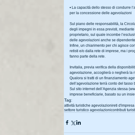
• La capacità dello stesso di condurre l’
per la concessione delle agevolazioni 
Sul piano delle responsabilità, la Circola
degli impegni in essa previsti, mediante la
proprietario, sul quale incombe l’esclus
delle agevolazioni anche se dipendente 
Infine, un chiarimento per chi agisce con
retisti e/o dalla rete di imprese, ma i p
fanno parte della rete. 
Invitalia, previa verifica della disponibi
agevolazione, accoglierà o negherà la r
Qualora si tratti di un finanziamento ag
dell’agevolazione terrà conto del tasso
Sul sito internet dell’Agenzia stessa (www
imprese beneficiarie, basato su un insiem
Tag:
attività turistiche agevolazioni
reti d'impres
settore turistico agevolazioni
contributi turis