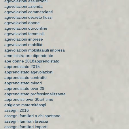
agevolazioni assunzioni
agevolazioni azienda
agevolazioni commercianti
agevolazioni decreto flussi
agevolazioni donne
agevolazioni durconline
agevolazioni femminili
agevolazioni imprese
agevolazioni mobilità
agevolazioni moblità
aiuti impresa
amministratore dipendente
ape donne 2018
apprendistato
apprendistato 2015
apprendistato agevolazioni
apprendistato contratto
apprendistato minori
apprendistato over 29
apprendistato professionalizzante
apprendisti over 30
art time
artigiane maternità
aspi
assegni 2016
assegni familiari a chi spettano
assegni familiari brescia
assegni familiari importi