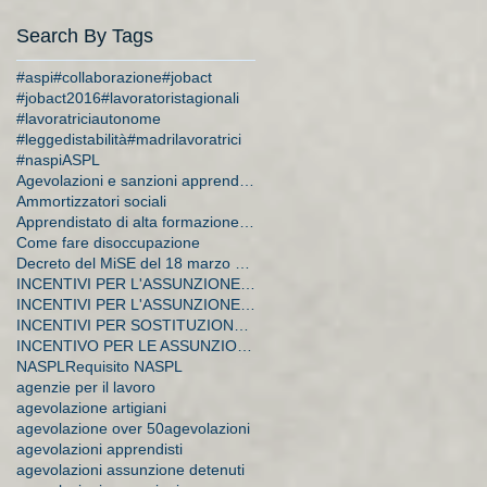
Search By Tags
#aspi
#collaborazione
#jobact
#jobact2016
#lavoratoristagionali
#lavoratriciautonome
#leggedistabilità
#madrilavoratrici
#naspi
ASPL
Agevolazioni e sanzioni apprendistato
Ammortizzatori sociali
Apprendistato di alta formazione e di ricerca
Come fare disoccupazione
Decreto del MiSE del 18 marzo 2015
INCENTIVI PER L'ASSUNZIONE DI APPRENDISTI
INCENTIVI PER L'ASSUNZIONE DI DISOCCUPATI E CA
INCENTIVI PER SOSTITUZIONE DI LAVORATRICI IN MATER
INCENTIVO PER LE ASSUNZIONI A TEMPO INDETERMINATO
NASPL
Requisito NASPL
agenzie per il lavoro
agevolazione artigiani
agevolazione over 50
agevolazioni
agevolazioni apprendisti
agevolazioni assunzione detenuti