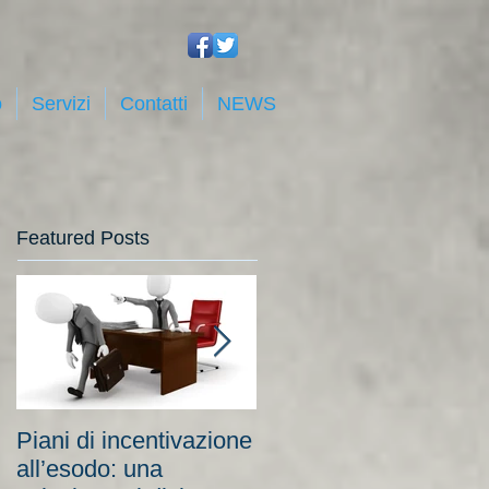
o
Servizi
Contatti
NEWS
Featured Posts
Piani di incentivazione
Cassa integrazione:
all’esodo: una
tra costi elevati per le