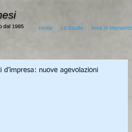
nesi
o dal 1985
Home
Lo Studio
Area di intervent
eti d’impresa: nuove agevolazioni