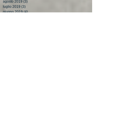
agosto 2019
(3)
3 post
luglio 2019
(3)
3 post
giugno 2019
(4)
4 post
maggio 2019
(3)
3 post
aprile 2019
(4)
4 post
Search By Tags
#aspi
#collaborazione
#jobact
#jobact2016
#lavoratoristagionali
#lavoratriciautonome
#leggedistabilità
#madrilavoratrici
#naspi
ASPL
Agevolazioni e sanzioni apprendistato
Ammortizzatori sociali
Apprendistato di alta formazione e di ricerca
Come fare disoccupazione
Decreto del MiSE del 18 marzo 2015
INCENTIVI PER L'ASSUNZIONE DI APPRENDISTI
INCENTIVI PER L'ASSUNZIONE DI DISOCCUPATI E CA
INCENTIVI PER SOSTITUZIONE DI LAVORATRICI IN MATER
INCENTIVO PER LE ASSUNZIONI A TEMPO INDETERMINATO
NASPL
Requisito NASPL
agenzie per il lavoro
agevolazione artigiani
agevolazione over 50
agevolazioni
agevolazioni apprendisti
agevolazioni assunzione detenuti