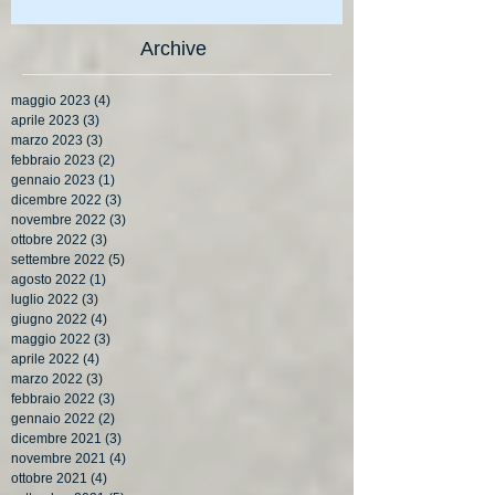
Archive
maggio 2023
(4)
4 post
aprile 2023
(3)
3 post
marzo 2023
(3)
3 post
febbraio 2023
(2)
2 post
gennaio 2023
(1)
1 post
dicembre 2022
(3)
3 post
novembre 2022
(3)
3 post
ottobre 2022
(3)
3 post
settembre 2022
(5)
5 post
agosto 2022
(1)
1 post
luglio 2022
(3)
3 post
giugno 2022
(4)
4 post
maggio 2022
(3)
3 post
aprile 2022
(4)
4 post
marzo 2022
(3)
3 post
febbraio 2022
(3)
3 post
gennaio 2022
(2)
2 post
dicembre 2021
(3)
3 post
novembre 2021
(4)
4 post
ottobre 2021
(4)
4 post