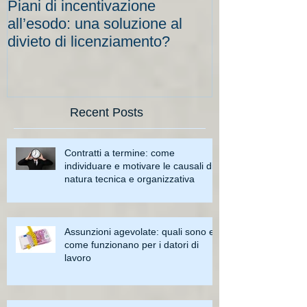
Piani di incentivazione
Cassa integraz
all’esodo: una soluzione al
elevati per le
divieto di licenziamento?
scadenze
Recent Posts
Contratti a termine: come
individuare e motivare le causali di
natura tecnica e organizzativa
Assunzioni agevolate: quali sono e
come funzionano per i datori di
lavoro