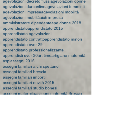
agevolazioni decreto flussi
agevolazioni donne
agevolazioni durconline
agevolazioni femminili
agevolazioni imprese
agevolazioni mobilità
agevolazioni moblità
aiuti impresa
amministratore dipendente
ape donne 2018
apprendistato
apprendistato 2015
apprendistato agevolazioni
apprendistato contratto
apprendistato minori
apprendistato over 29
apprendistato professionalizzante
apprendisti over 30
art time
artigiane maternità
aspi
assegni 2016
assegni familiari a chi spettano
assegni familiari brescia
assegni familiari importi
assegni familiari novità 2015
assegni familiari studio bonesi
assegni maternità
assegni maternità Brescia
assegno
assegno bebè
assegno bebè domande respinte
assegno di solidarietà
assegno maternità studio Bonesi
assegno natalità
assumere apprendista
assunzione disabile
assunzione donne