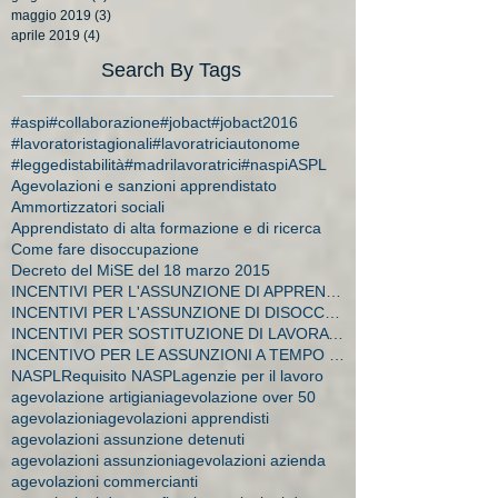
maggio 2019
(3)
3 post
aprile 2019
(4)
4 post
Search By Tags
#aspi
#collaborazione
#jobact
#jobact2016
#lavoratoristagionali
#lavoratriciautonome
#leggedistabilità
#madrilavoratrici
#naspi
ASPL
Agevolazioni e sanzioni apprendistato
Ammortizzatori sociali
Apprendistato di alta formazione e di ricerca
Come fare disoccupazione
Decreto del MiSE del 18 marzo 2015
INCENTIVI PER L'ASSUNZIONE DI APPRENDISTI
INCENTIVI PER L'ASSUNZIONE DI DISOCCUPATI E CA
INCENTIVI PER SOSTITUZIONE DI LAVORATRICI IN MATER
INCENTIVO PER LE ASSUNZIONI A TEMPO INDETERMINATO
NASPL
Requisito NASPL
agenzie per il lavoro
agevolazione artigiani
agevolazione over 50
agevolazioni
agevolazioni apprendisti
agevolazioni assunzione detenuti
agevolazioni assunzioni
agevolazioni azienda
agevolazioni commercianti