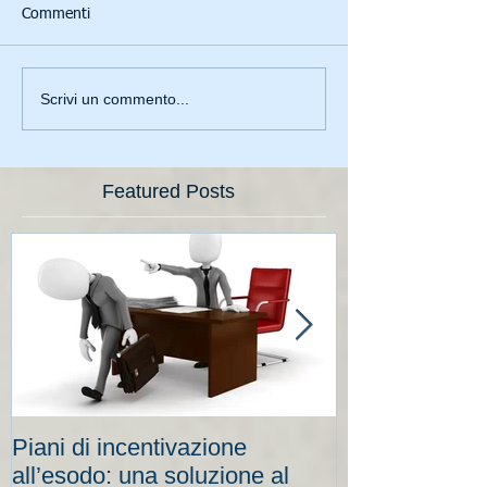
Commenti
Scrivi un commento...
Featured Posts
Piani di incentivazione
Cassa integraz
all’esodo: una soluzione al
elevati per le